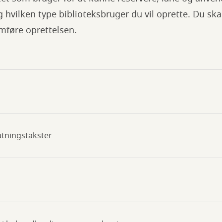
g hvilken type biblioteksbruger du vil oprette. Du ska
mføre oprettelsen.
atningstakster
g