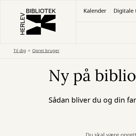
Gå
Kalender
Digitale 
til
hovedindhold
Til dig
Opret bruger
Ny på bibli
Sådan bliver du og din fam
Du skal være oprett