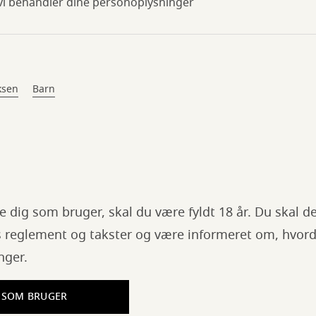
i behandler dine personoplysninger
ksen
Barn
e dig som bruger, skal du være fyldt 18 år. Du skal 
s reglement og takster og være informeret om, hvord
nger.
 SOM BRUGER