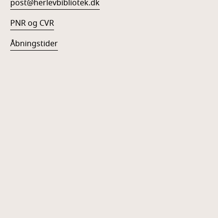
post@herlevbibliotek.dk
PNR og CVR
Åbningstider