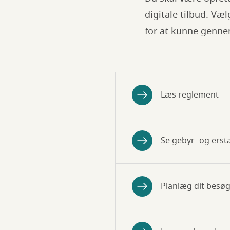
digitale tilbud. Væl
for at kunne genne
Læs reglement
Se gebyr- og erst
Planlæg dit besø