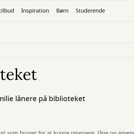
tilbud
Inspiration
Børn
Studerende
oteket
ilie lånere på biblioteket
et som bruger for at kunne reservere, låne og anven