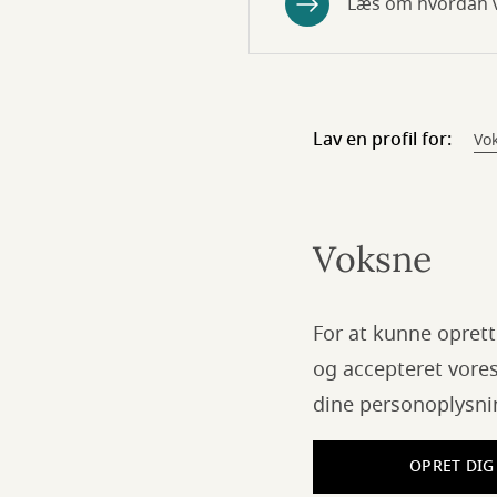
Læs om hvordan v
Lav en profil for:
Vo
Voksne
For at kunne oprett
og accepteret vore
dine personoplysni
OPRET DIG