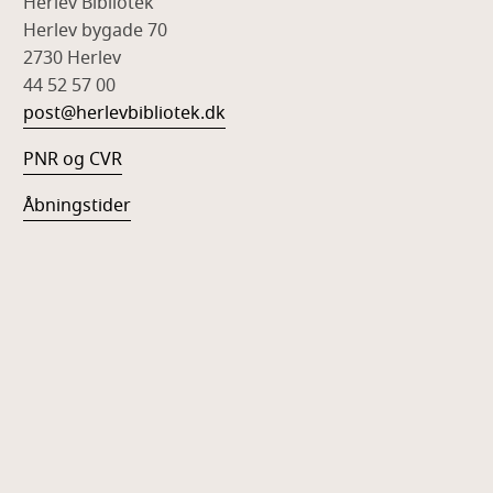
Herlev Bibliotek
Herlev bygade 70
2730 Herlev
44 52 57 00
post@herlevbibliotek.dk
PNR og CVR
Åbningstider