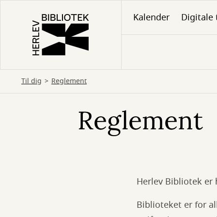
Gå
Kalender
Digitale 
til
hovedindhold
Til dig
Reglement
Reglement
Herlev Bibliotek er
Biblioteket er for al