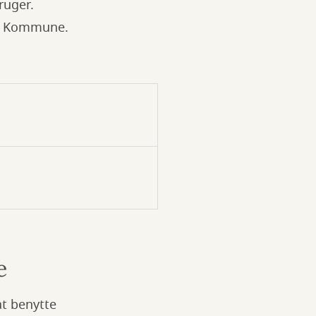
bruger.
lev Kommune.
e
at benytte