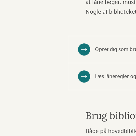
at låne bøger, mus
Nogle af biblioteke
Opret dig som bru
Læs låneregler og
Brug biblio
Både på hovedbiblio