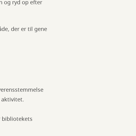
n og ryd op efter
e, der er til gene
overensstemmelse
aktivitet.
r bibliotekets