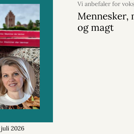
Vi anbefaler for vok
2026
Mennesker, 
og magt
 juli 2026