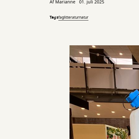
Af
Marianne
01. juli 2025
Tags
faglitteratur
natur